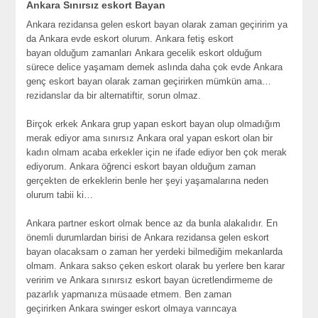
Ankara Sınırsız eskort Bayan
Ankara rezidansa gelen eskort bayan
olarak zaman geçiririm ya
da
Ankara evde eskort
olurum.
Ankara fetiş eskort
bayan
olduğum zamanları
Ankara gecelik eskort
olduğum
sürece delice yaşamam demek aslında daha çok evde
Ankara
genç eskort bayan
olarak zaman geçirirken mümkün ama…
rezidanslar da bir alternatiftir, sorun olmaz.
Birçok erkek
Ankara grup yapan eskort bayan
olup olmadığım
merak ediyor ama sınırsız
Ankara oral yapan eskort
olan bir
kadın olmam acaba erkekler için ne ifade ediyor ben çok merak
ediyorum.
Ankara öğrenci eskort bayan
olduğum zaman
gerçekten de erkeklerin benle her şeyi yaşamalarına neden
olurum tabii ki…
Ankara partner eskort
olmak bence az da bunla alakalıdır. En
önemli durumlardan birisi de
Ankara rezidansa gelen eskort
bayan
olacaksam o zaman her yerdeki bilmediğim mekanlarda
olmam.
Ankara sakso çeken eskort
olarak bu yerlere ben karar
veririm ve
Ankara sınırsız eskort bayan
ücretlendirmeme de
pazarlık yapmanıza müsaade etmem. Ben zaman
geçirirken
Ankara swinger eskort
olmaya varıncaya