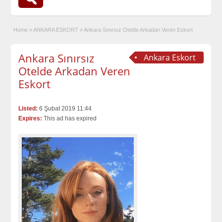
Home
»
ANKARA ESKORT
»
Ankara Sınırsız Otelde Arkadan Veren Eskort
Ankara Sınırsız
Ankara Eskort
Otelde Arkadan Veren
Eskort
Listed:
6 Şubat 2019 11:44
Expires:
This ad has expired