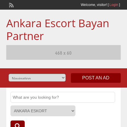
Welcome,
visitor!
[
Login
]
Ankara Escort Bayan
Partner
POST AN AD