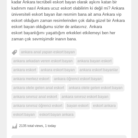
kadar
Ankara tecrübeli eskort bayan
olarak aşkını katan bir
kadınım nasıl
Ankara ucuz eskort
olabilirim ki değil mi?
Ankara
üniversiteli eskort bayan
ilan resmim bana ait ama
Ankara vip
eskort
olduğum zaman resimlerinden çok daha güzel bir
Ankara
eskort bayan
olduğumu sizler de anlasınız.
Ankara
eskort
bayanlığımı yaşattığım erkekleri etkilemeyi ben her
zaman çok sevmişimdir inanın bana.
ankara anal yapan eskort bayan
ankara arkadan veren eskort bayan
ankara bayan eskort
ankara eskort
ankara eskort bayan
ankara eskort bayanlar
ankara merkez eskort
ankara öğrenci eskort bayan
ankara otele gelen anal eskort
ankara otele gelen eskort bayan
ankara sınırsız anal eskort
ankara sınırsız eskort bayan
ankara sınırsız öğrenci eskort
bayan eskort
eskort ankara
eskort bayan
eskort bayan ankara
2135 total views, 1 today